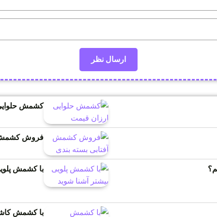
کشمش حلوایی
فروش کشمش آ
م؟
با کشمش پلویی
با کشمش کاشم